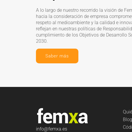
A lo largo de nuestro recorrido la visión de F
hacia la consideración de empresa comprometi
respeto al medioambiente y la calidad e innov
refleja
n
en nuestras políticas de Responsabili
cumplimiento de los Objetivos de Desarrollo S
2030.
Saber más
Qui
Blo
Códi
info
@femxa.es