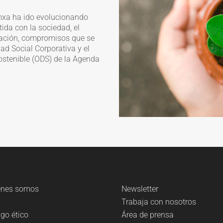
emxa ha ido evolucionando
da con la sociedad, el
ación,
compromiso
s
que se
dad Social Corporativa
y el
ostenible (ODS) de la Agenda
énes somos
Newsletter
g
Trabaja con nosotros
go ético
Área de prensa