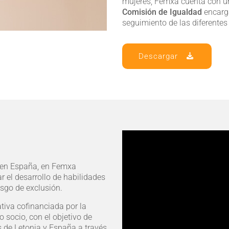
mujeres, Femxa cuenta con 
Comisión de Igualdad
encarga
seguimiento de las diferente
Descargar
o en España, en Femxa
r el desarrollo de habilidades
esgo de exclusión.
tiva cofinanciada por la
socio, con el objetivo de
 de Letonia y España a través