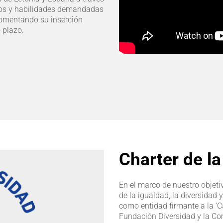
icos y habilidades demandadas
fomentando su inserción
o plazo.
Charter de la
En el marco de nuestro objeti
de la igualdad, la diversidad
como entidad firmante a la ‘C
Fundación Diversidad y la Co