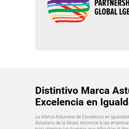
Distintivo Marca Ast
Excelencia en Igual
La Marca Asturiana de Excelencia en Igualdad, 
Asturiano de la Mujer, reconoce a las empres
para eliminar las barreras que dificultan el des