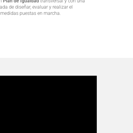
un
Plan de Igualdad
transversal y con una
da de diseñar, evaluar y realizar el
s medidas puestas en marcha.