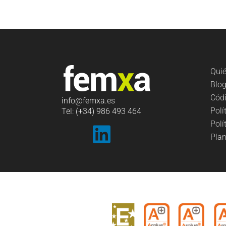
Qui
Blo
Códi
info
@femxa.es
Polí
Tel: (+34) 986 493 464
Polí
Plan