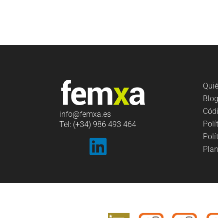
Qui
Blo
Códi
info
@femxa.es
Polí
Tel: (+34) 986 493 464
Polí
Plan