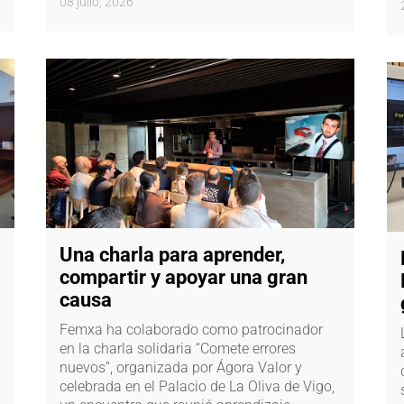
08 julio, 2026
Una charla para aprender,
compartir y apoyar una gran
causa
Femxa ha colaborado como patrocinador
en la charla solidaria “Comete errores
nuevos”, organizada por Ágora Valor y
celebrada en el Palacio de La Oliva de Vigo,