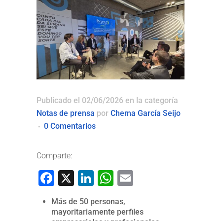
Publicado el 02/06/2026
en la categoría
Notas de prensa
por
Chema García Seijo
0 Comentarios
Comparte:
Facebook
X
LinkedIn
WhatsApp
Email
Más de 50 personas,
mayoritariamente perfiles