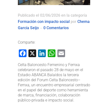
Publicado el 02/06/2026
en la categoría
Formación con impacto social
por
Chema
García Seijo
0 Comentarios
Comparte:
Facebook
X
LinkedIn
WhatsApp
Email
Celta Baloncesto Femenino y Femxa
celebraron el pasado 28 de mayo en el
Estadio ABANCA Balaídos la tercera
edición del Forum Celta Baloncesto–
Femxa, un encuentro empresarial centrado
en el papel del deporte como herramienta
de marca, financiación, colaboración
público-privada e impacto social.