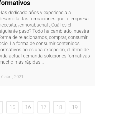
formativos
Has dedicado años y experiencia a
desarrollar las formaciones que tu empresa
necesita, ¡enhorabuena! ¿Cuál es el
siguiente paso? Todo ha cambiado, nuestra
forma de relacionarnos, comprar, consumir
ocio. La forma de consumir contenidos
formativos no es una excepción, el ritmo de
vida actual demanda soluciones formativas
mucho más rápidas...
16 abril, 2021
15
16
17
18
19