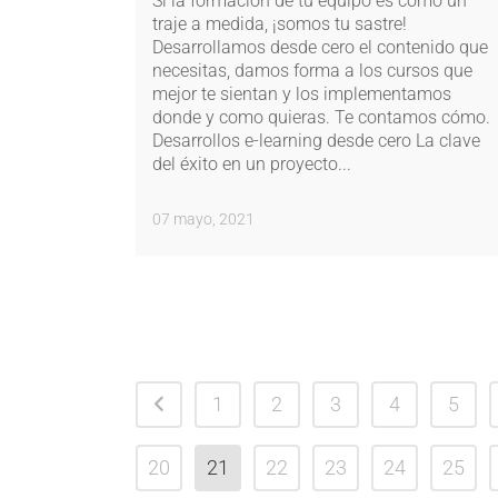
Si la formación de tu equipo es como un
traje a medida, ¡somos tu sastre!
Desarrollamos desde cero el contenido que
necesitas, damos forma a los cursos que
mejor te sientan y los implementamos
donde y como quieras. Te contamos cómo.
Desarrollos e-learning desde cero La clave
del éxito en un proyecto...
07 mayo, 2021
1
2
3
4
5
20
21
22
23
24
25