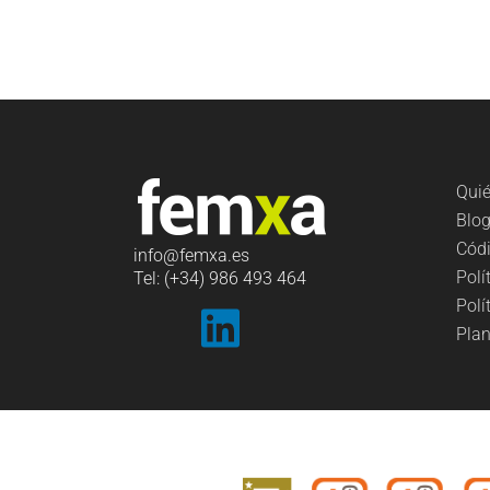
Qui
Blo
Códi
info
@femxa.es
Polí
Tel: (+34) 986 493 464
Polí
Plan