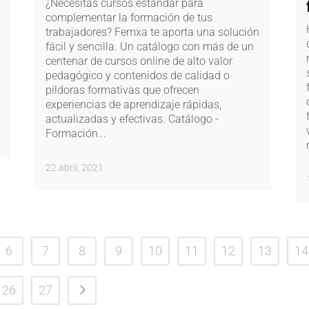
¿Necesitas cursos estándar para
complementar la formación de tus
trabajadores? Femxa te aporta una solución
fácil y sencilla. Un catálogo con más de un
centenar de cursos online de alto valor
pedagógico y contenidos de calidad o
píldoras formativas que ofrecen
experiencias de aprendizaje rápidas,
actualizadas y efectivas. Catálogo -
Formación...
22 abril, 2021
6
7
8
9
10
11
12
13
14
26
27