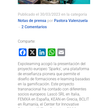
Publicado el 30/03/2023
en la categoría
Notas de prensa
por
Pastora Valenzuela
2 Comentarios
Comparte:
Facebook
X
LinkedIn
WhatsApp
Email
Expolearning acogió la presentación del
proyecto europeo ‘Sparks’, una plataforma
de enseñanza pionera que permite el
diseño de formaciones e-learning basadas
en la gamificación. Este proyecto
transnacional ha contado con diferentes
socios europeos: Lascò SRL en Italia,
FEMXA en España, KEAN en Grecia, BCLIT
en Rumanía, el Center for Innovative