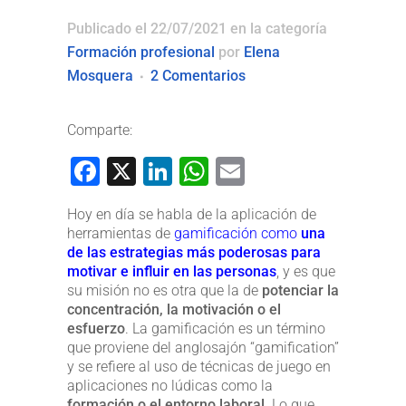
Publicado el 22/07/2021
en la categoría
Formación profesional
por
Elena
Mosquera
2 Comentarios
Comparte:
Facebook
X
LinkedIn
WhatsApp
Email
Hoy en día se habla de la aplicación de
herramientas de
gamificación como
una
de las estrategias más poderosas para
motivar e influir en las personas
, y es que
su misión no es otra que la de
potenciar la
concentración, la motivación o el
esfuerzo
. La gamificación es un término
que proviene del anglosajón “gamification”
y se refiere al uso de técnicas de juego en
aplicaciones no lúdicas como la
formación o el entorno laboral
. Lo que