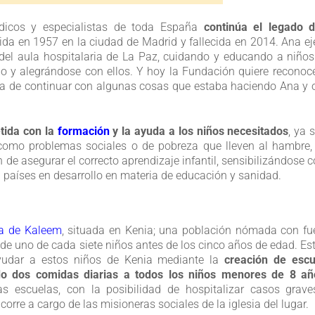
édicos y especialistas de toda España
continúa el legado d
cida en 1957 en la ciudad de Madrid y fallecida en 2014. Ana ej
del aula hospitalaria de La Paz, cuidando y educando a niño
o y alegrándose con ellos. Y hoy la Fundación quiere reconoc
s la de continuar con algunas cosas que estaba haciendo Ana y 
ida con la
formación
y la ayuda a los niños necesitados
, ya 
omo problemas sociales o de pobreza que lleven al hambre, 
n de asegurar el correcto aprendizaje infantil, sensibilizándose c
países en desarrollo en materia de educación y sanidad.
la de Kaleem
, situada en Kenia; una población nómada con fu
e uno de cada siete niños antes de los cinco años de edad. Es
ayudar a estos niños de Kenia mediante la
creación de escu
do dos comidas diarias a todos los niños menores de 8 añ
s escuelas, con la posibilidad de hospitalizar casos grave
corre a cargo de las misioneras sociales de la iglesia del lugar.