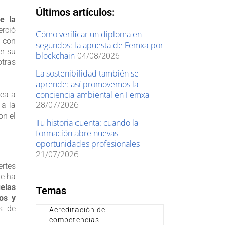
Últimos artículos:
e la
erció
Cómo verificar un diploma en
s con
segundos: la apuesta de Femxa por
er su
blockchain
04/08/2026
otras
La sostenibilidad también se
aprende: así promovemos la
conciencia ambiental en Femxa
sea a
a la
28/07/2026
on el
Tu historia cuenta: cuando la
formación abre nuevas
oportunidades profesionales
21/07/2026
ertes
te ha
elas
Temas
os y
s de
Acreditación de
competencias