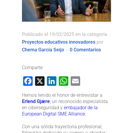
Publicado el 19/02/2025
en la categoría
Proyectos educativos innovadores
por
Chema García Seijo
0 Comentarios
Comparte:
Facebook
X
LinkedIn
WhatsApp
Email
Hemos tenido el honor de entrevistar a
Erlend Gjære
, un reconocido especialista
en ciberseguridad y
embajador de la
European Digital SME Alliance
.
Con una sólida trayectoria profesional,
Erlend ha dedicado su carrera a abordar