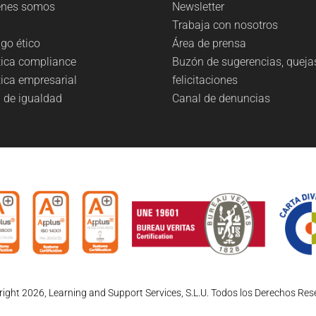
énes somos
Newsletter
g
Trabaja con nosotros
go ético
Área de prensa
tica compliance
Buzón de sugerencias, queja
tica empresarial
felicitaciones
 de igualdad
Canal de denuncias
ight 2026, Learning and Support Services, S.L.U. Todos los Derechos Re