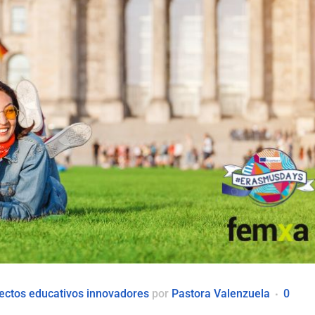
ectos educativos innovadores
por
Pastora Valenzuela
0