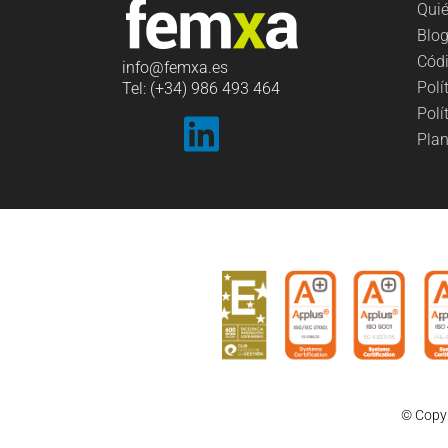
Qui
Blo
Códi
info
@femxa.es
Polí
Tel: (+34) 986 493 464
Polí
Plan
© Copyr