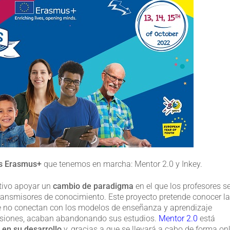
s Erasmus+
que tenemos en marcha: Mentor 2.0 y Inkey.
etivo apoyar un
cambio de paradigma
en el que los profesores s
ransmisores de conocimiento. Este proyecto pretende conocer l
e no conectan con los modelos de enseñanza y aprendizaje
casiones, acaban abandonando sus estudios.
Mentor 2.0
está
 en su desarrollo
y, gracias a que se llevará a cabo de forma onl