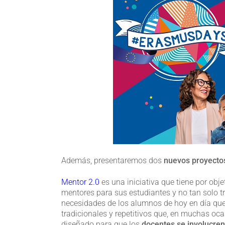
Además, presentaremos dos
nuevos proyecto
Mentor 2.0
es una iniciativa que tiene por obj
mentores para sus estudiantes y no tan solo t
necesidades de los alumnos de hoy en día qu
tradicionales y repetitivos que, en muchas o
diseñado para que los
docentes se involucren