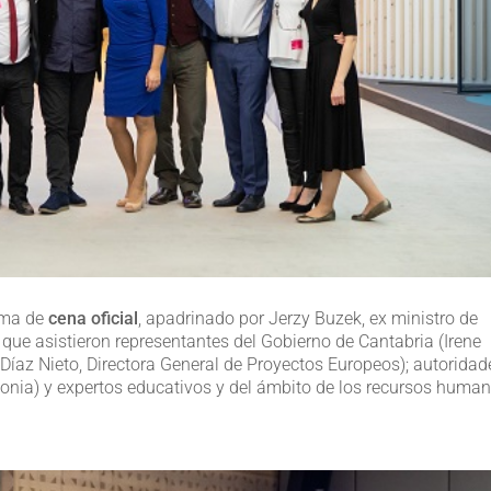
rma de
cena oficial
, apadrinado por Jerzy Buzek, ex ministro de
que asistieron representantes del Gobierno de Cantabria (Irene
Díaz Nieto, Directora General de Proyectos Europeos); autoridad
onia) y expertos educativos y del ámbito de los recursos human