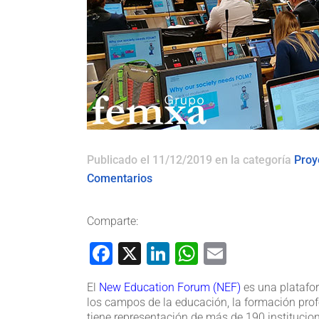
Publicado el 11/12/2019
en la categoría
Proy
Comentarios
Comparte:
Facebook
X
LinkedIn
WhatsApp
Email
El
New Education Forum (NEF)
es una platafor
los campos de la educación, la formación profe
tiene representación de más de 190 institucio