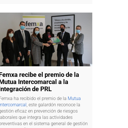
Femxa recibe el premio de la
Mutua Intercomarcal a la
Integración de PRL
Femxa ha recibido el premio de la
Mutua
Intercomarcal
, este galardón reconoce la
gestión eficaz en prevención de riesgos
laborales que integra las actividades
preventivas en el sistema general de gestión