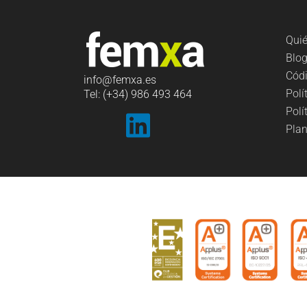
Qui
Blo
Códi
info
@femxa.es
Polí
Tel: (+34) 986 493 464
Polí
Plan