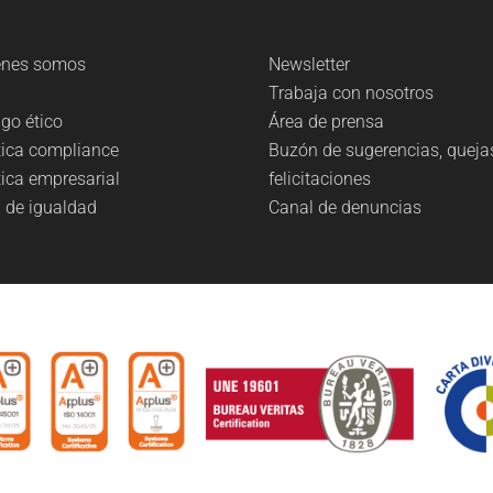
énes somos
Newsletter
g
Trabaja con nosotros
go ético
Área de prensa
tica compliance
Buzón de sugerencias, queja
tica empresarial
felicitaciones
 de igualdad
Canal de denuncias