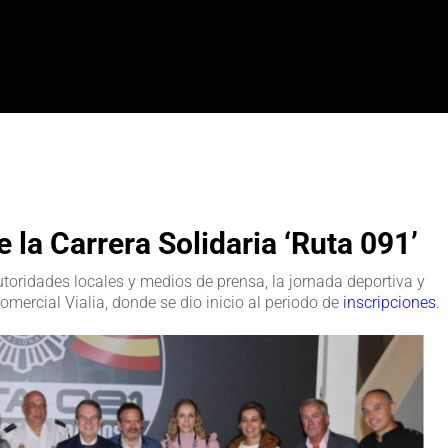
e la Carrera Solidaria ‘Ruta 091’
utoridades locales y medios de prensa, la jornada deportiva y
comercial Vialia, donde se dio inicio al periodo de
inscripciones
.