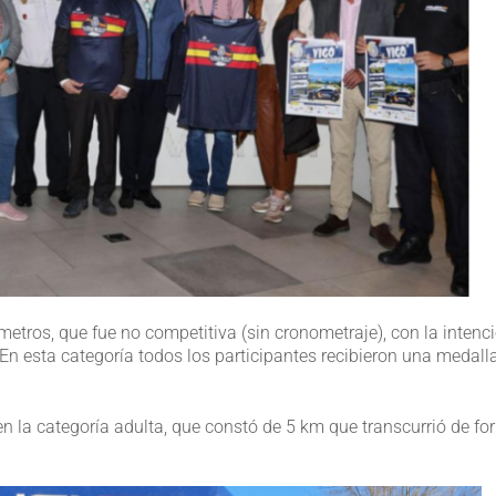
 metros, que fue no competitiva (sin cronometraje), con la intenc
. En esta categoría todos los participantes recibieron una medall
 la categoría adulta, que constó de 5 km que transcurrió de f