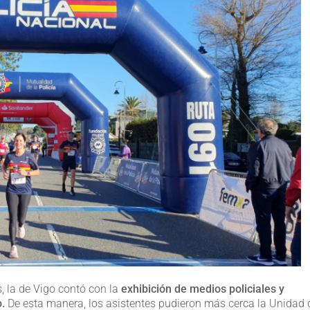
, la de Vigo contó con la
exhibición de medios policiales y
.
De esta manera, los asistentes pudieron más cerca la Unidad 