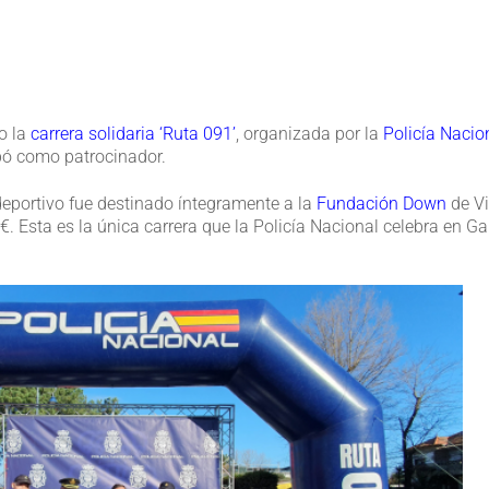
o la
carrera solidaria ‘Ruta 091’
, organizada por la
Policía Nacio
ipó como patrocinador.
deportivo fue destinado íntegramente a la
Fundación Down
de Vi
 Esta es la única carrera que la Policía Nacional celebra en Gal