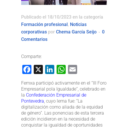
Publicado el 18/10/2023
en la categoría
Formación profesional
,
Noticias
corporativas
por
Chema García Seijo
0
Comentarios
Comparte:
Facebook
X
LinkedIn
WhatsApp
Email
Femxa participó activamente en el “III Foro
Empresarial pola Igualdade”, celebrado en
la
Confederación Empresarial de
Pontevedra
, cuyo lema fue: “La
digitalización como aliada de la equidad
de género”. Las ponencias de esta tercera
edición incidieron en la necesidad de
conquistar la igualdad de oportunidades