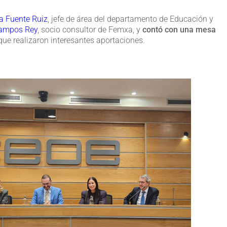
la Fuente Ruiz
, jefe de área del departamento de Educación y
ampos Rey
, socio consultor de Femxa, y
contó con una mesa
 que realizaron interesantes aportaciones.