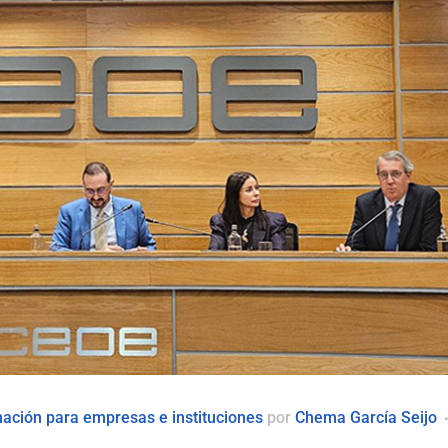
ación para empresas e instituciones
por
Chema García Seijo