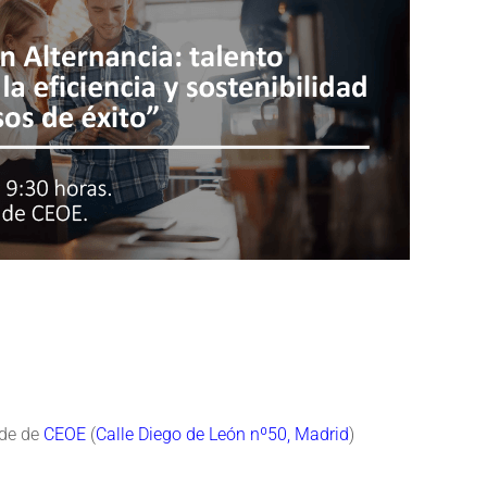
ede de
CEOE
(
Calle Diego de León nº50, Madrid
)