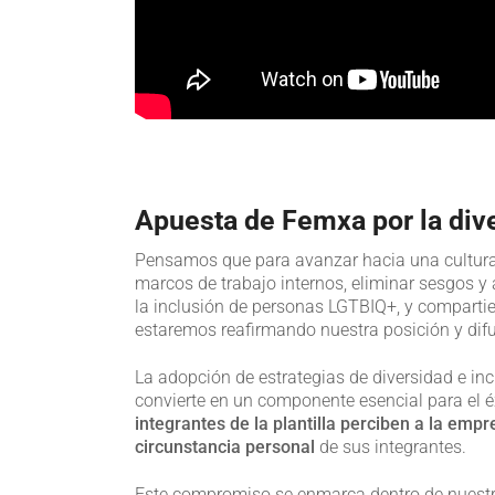
Apuesta de Femxa por la div
Pensamos que para avanzar hacia una cultura c
marcos de trabajo internos, eliminar sesgos y
la inclusión de personas LGTBIQ+, y comparti
estaremos reafirmando nuestra posición y difu
La adopción de estrategias de diversidad e i
convierte en un componente esencial para el é
integrantes de la plantilla perciben a la em
circunstancia personal
de sus integrantes.
Este compromiso se enmarca dentro de nuest