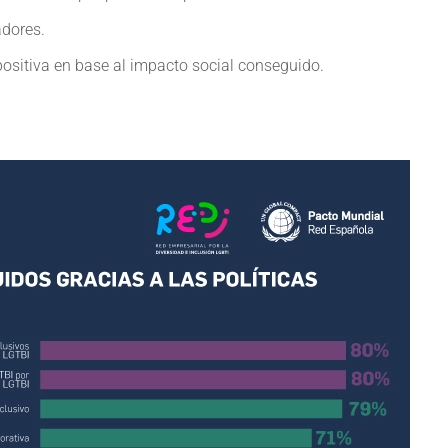
dores.
ositiva en base al impacto social conseguido.