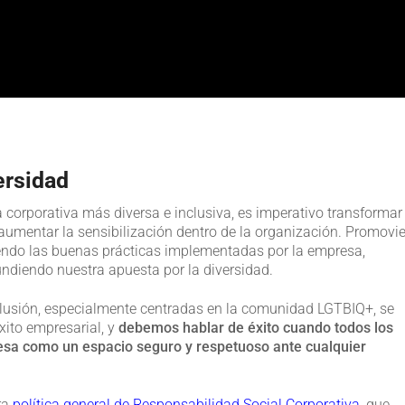
ersidad
orporativa más diversa e inclusiva, es imperativo transformar
 aumentar la sensibilización dentro de la organización. Promovi
endo las buenas prácticas implementadas por la empresa,
ndiendo nuestra apuesta por la diversidad.
nclusión, especialmente centradas en la comunidad LGTBIQ+, se
xito empresarial, y
debemos hablar de éxito cuando todos
los
presa como un espacio seguro y respetuoso ante cualquier
ra
política general de Responsabilidad Social Corporativa
, que