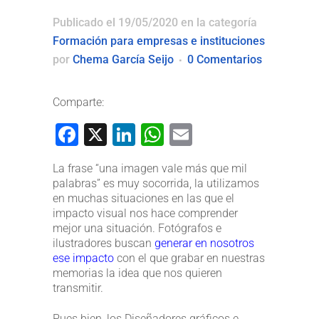
Publicado el 19/05/2020
en la categoría
Formación para empresas e instituciones
por
Chema García Seijo
0 Comentarios
Comparte:
Facebook
X
LinkedIn
WhatsApp
Email
La frase “una imagen vale más que mil
palabras” es muy socorrida, la utilizamos
en muchas situaciones en las que el
impacto visual nos hace comprender
mejor una situación. Fotógrafos e
ilustradores buscan
generar en nosotros
ese impacto
con el que grabar en nuestras
memorias la idea que nos quieren
transmitir.
Pues bien, los Diseñadores gráficos e