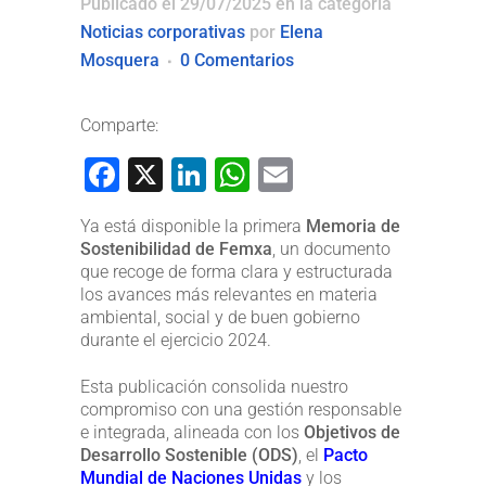
Publicado el 29/07/2025
en la categoría
Noticias corporativas
por
Elena
Mosquera
0 Comentarios
Comparte:
Facebook
X
LinkedIn
WhatsApp
Email
Ya está disponible la primera
Memoria de
Sostenibilidad de Femxa
, un documento
que recoge de forma clara y estructurada
los avances más relevantes en materia
ambiental, social y de buen gobierno
durante el ejercicio 2024.
Esta publicación consolida nuestro
compromiso con una gestión responsable
e integrada, alineada con los
Objetivos de
Desarrollo Sostenible (ODS)
, el
Pacto
Mundial de Naciones Unidas
y los