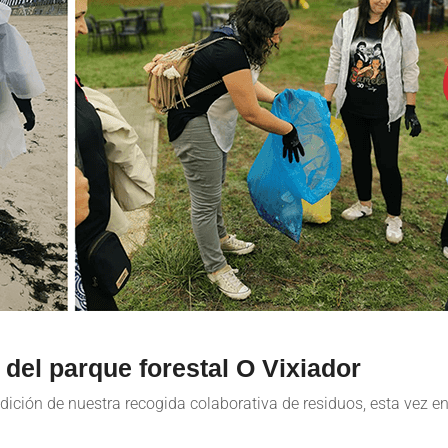
del parque forestal O Vixiador
ición de nuestra recogida colaborativa de residuos, esta vez en