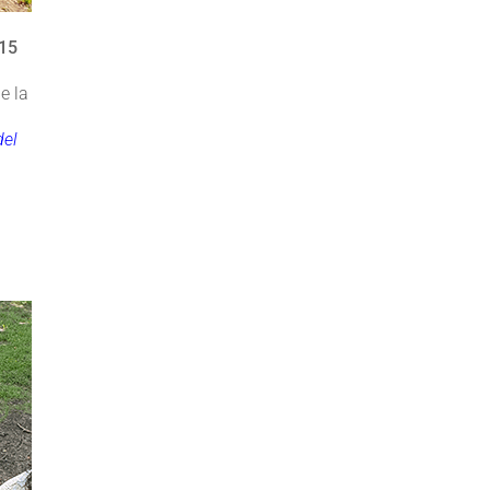
15
e la
del