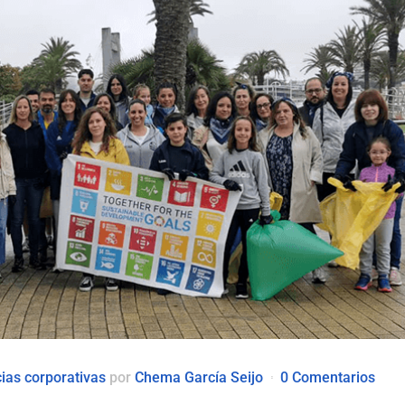
cias corporativas
por
Chema García Seijo
0 Comentarios